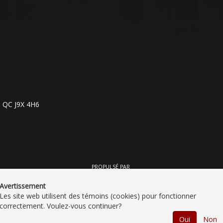
, QC J9X 4H6
PROPULSÉ PAR
Avertissement
Les site web utilisent des témoins (cookies) pour fonctionner
correctement. Voulez-vous continuer?
Oui
Non