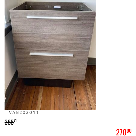
VAN202011
385
71
270
00