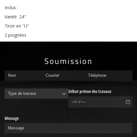
Inclus :
Vanité 24"
Tiroir en ''U''
2 poignées
Soumission